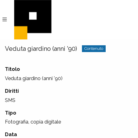
PeRIFerico
Archivio
Digitale
di
Comunità
Veduta giardino (anni '90)
Contenuto
Titolo
Veduta giardino (anni '90)
Diritti
SMS
Tipo
Fotografia, copia digitale
Data