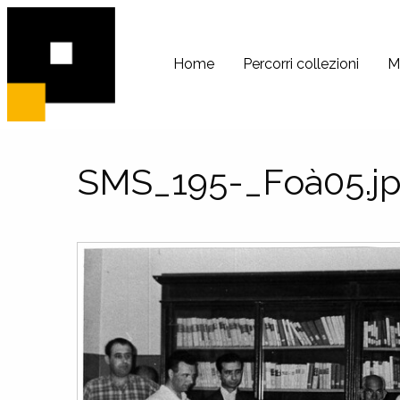
PeRIFerico
Archivio
Home
Percorri collezioni
M
Digitale
di
Comunità
SMS_195-_Foà05.j