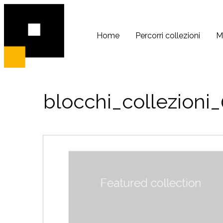
PeRIFerico
Archivio
Home
Percorri collezioni
M
Digitale
di
Comunità
blocchi_collezioni_