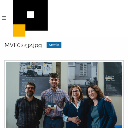
PeRIFerico
Archivio
Digitale
di
Comunità
MVF02232.jpg
Media