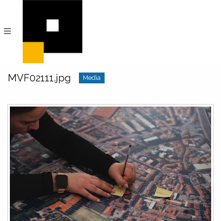
PeRIFerico
Archivio
Digitale
di
Comunità
MVF02111.jpg
Media