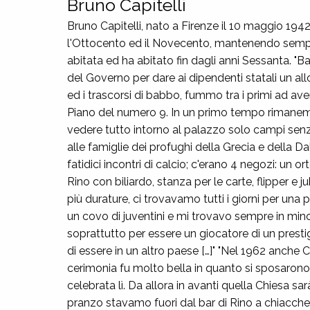
Bruno Capitelli
Bruno Capitelli, nato a Firenze il 10 maggio 1942
l'Ottocento ed il Novecento, mantenendo sempre 
abitata ed ha abitato fin dagli anni Sessanta. 
del Governo per dare ai dipendenti statali un a
ed i trascorsi di babbo, fummo tra i primi ad av
Piano del numero 9. In un primo tempo rimanemmo
vedere tutto intorno al palazzo solo campi senz
alle famiglie dei profughi della Grecia e della Dal
fatidici incontri di calcio; c'erano 4 negozi: un o
Rino con biliardo, stanza per le carte, flipper e j
più durature, ci trovavamo tutti i giorni per una 
un covo di juventini e mi trovavo sempre in min
soprattutto per essere un giocatore di un presti
di essere in un altro paese […]" "Nel 1962 anche Cr
cerimonia fu molto bella in quanto si sposarono 
celebrata lì. Da allora in avanti quella Chiesa sa
pranzo stavamo fuori dal bar di Rino a chiacche