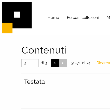
PeRIFerico
Archivio
Home
Percorri collezioni
M
Digitale
di
Comunità
Contenuti
di 3
51–74 di 74
Ricerc
Testata