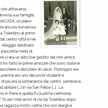
a che attraversa
ove la sua famiglia
 INACASA, un piano
a era ancora numerosa
da Tolentino al primo
al centro città e nel
 villaggio destinato
ca piazzetta meta di
Gore vi era un altro bar gestito dal mio amico
, lì ho fatto le prime amicizie che sono state le
chiacchiere e discutere di calcio. Purtroppo era
 perché ero uno dei pochi studenti e
a di più era la lontananza dal centro, sembrava
tare [...] in via San Felice [...] . La
no in Pane e quella fu la prima cerimonia
" "Io ed i miei amici di via da Tolentino dopo
una ragazza molto carina che non elargiva