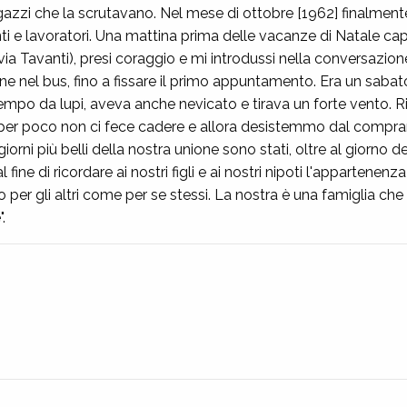
azzi che la scrutavano. Nel mese di ottobre [1962] finalmente
enti e lavoratori. Una mattina prima delle vacanze di Natale ca
di via Tavanti), presi coraggio e mi introdussi nella conversaz
outine nel bus, fino a fissare il primo appuntamento. Era un sab
empo da lupi, aveva anche nevicato e tirava un forte vento. R
 per poco non ci fece cadere e allora desistemmo dal comprar
giorni più belli della nostra unione sono stati, oltre al giorno de
l fine di ricordare ai nostri figli e ai nostri nipoti l'apparten
to per gli altri come per se stessi. La nostra è una famiglia che 
.