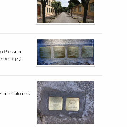
um Plessner
cembre 1943,
Elena Calò nata