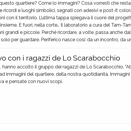
a questo quartiere? Come lo immagini? Cosa vorresti che resta
are ricordi e luoghi simbolici, segnati con adesivi e post-it co
con il territorio. L’ultima tappa spiegava il cuore del proget
eme. E fuori, nella corte… Il laboratorio a cura del Tam-Tam h
i grandi e piccole. Perché ricordare, a volte, passa anche dal f
solo per guardare. Periferico nasce così: da un incontro, da u
ivo con i ragazzi de Lo Scarabocchio
ini, hanno accolto il gruppo dei ragazzi de Lo Scarabocchio. "
ad immagini del quartiere, della nostra quotidianità. Immagini
va e pensate con nuovi scopi.