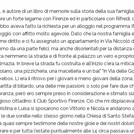
, è autore di un libro di memorie sulla storia della sua famigli
un forte legame con Firenze ed in particolare con Rifredi, d
"Babbo aveva fatto la richiesta per un alloggio nel programma
lloggio con affitto molto agevole. Dato che la nostra famigli
erne diritto e ci fu assegnato un appartamento in Via Niccolò 
 da una parte felici, ma anche disorientati per la distanza d
a nemmeno la strada e di fronte al palazzo un vero e proprio
mazia. In breve la strada fu costruita e all'inizio c'era la miti
rtolano, una pizzicheria, una macelleria e un bar." "In Via delle 
ukebox. Lì era il ritrovo per i giovani e meno giovani della zona
partita di biliardo, una delle mie passioni, o solo per fare due 
oranza, però ero sempre preso in considerazione e stimato sia
gioso cittadino: il Club Sportivo Firenze. Ciò che mi dispiacev
istina e Luisa si sposarono con Vittorio e Nicola e andarono ad abi
le due sorelle nello stesso giorno nella Chiesa di Santo Stefa
rà quasi sempre testimone delle nostre gioie e dei nostri dolori.
rare e per tutta l'estate puntualmente alle 14 circa passava 