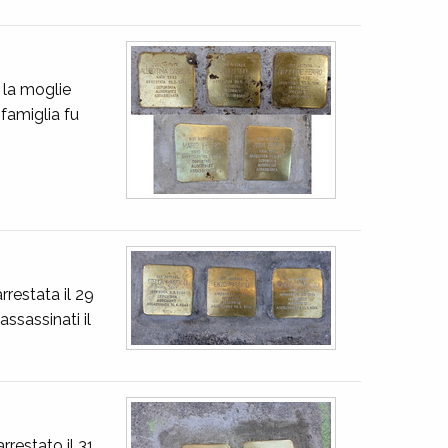
 la moglie
 famiglia fu
rrestata il 29
ssassinati il
rrestato il 31