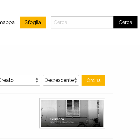
 mappa
Sfoglia
Cerca
Ordina