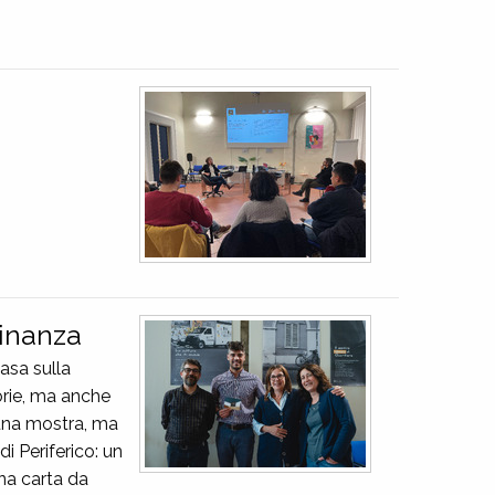
dinanza
asa sulla
orie, ma anche
 una mostra, ma
i Periferico: un
na carta da