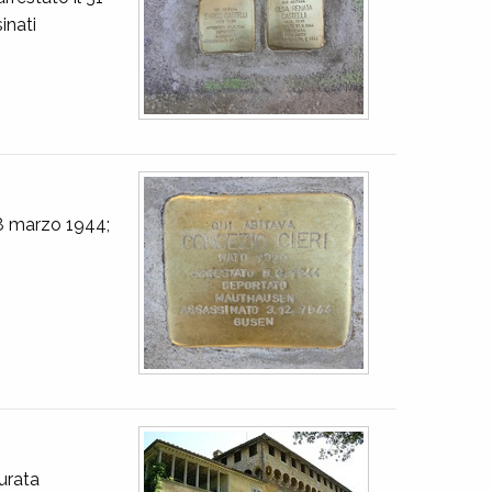
inati
'8 marzo 1944;
aurata