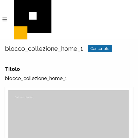
PeRIFerico
Archivio
Digitale
di
Comunità
blocco_collezione_home_1
Contenuto
Titolo
blocco_collezione_home_1