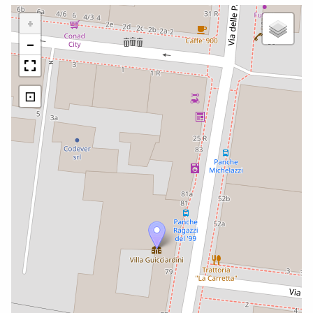
+
−
⊡